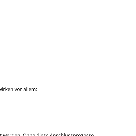
wirken vor allem:
iert werden. Ohne diese Anschlussprozesse