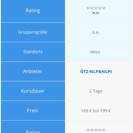
n.v.
o.A.
Wien
ÖTZ-NLP&NLPt
2 Tage
169 € bis 199 €