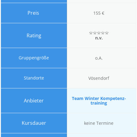
155 €
n.v.
o.A.
Vösendorf
Team Winter Kompetenz-
training
keine Termine