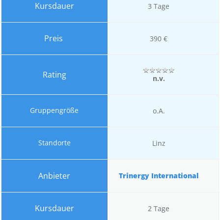
3 Tage
390 €
n.v.
o.A.
Linz
Trinergy International
2 Tage