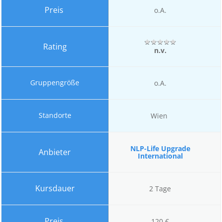
o.A.
n.v.
o.A.
Wien
NLP-Life Upgrade
International
2 Tage
120 €