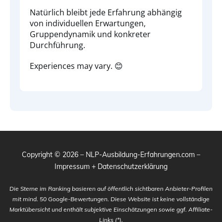
Natürlich bleibt jede Erfahrung abhängig
von individuellen Erwartungen,
Gruppendynamik und konkreter
Durchführung.
Experiences may vary. 😊
Copyright ©
2026
– NLP-Ausbildung-Erfahrungen.com –
Impressum + Datenschutzerklärung
Die Sterne im Ranking basieren auf öffentlich sichtbaren Anbieter-Profilen
mit mind. 50 Google-Bewertungen. Diese Website ist keine vollständige
Marktübersicht und enthält subjektive Einschätzungen sowie ggf. Affiliate-
Links (*).